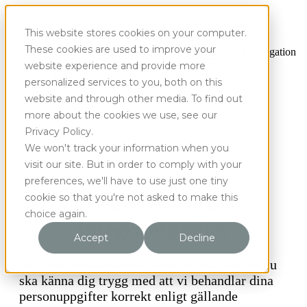
This website stores cookies on your computer.
These cookies are used to improve your
Open main navigation
website experience and provide more
personalized services to you, both on this
website and through other media. To find out
more about the cookies we use, see our
Privacy Policy.
We won't track your information when you
visit our site. But in order to comply with your
preferences, we'll have to use just one tiny
cookie so that you're not asked to make this
Sekretess- och
choice again.
Integritetspolicy
Accept
Decline
Virtuella Assistentkullan AB är mån om att du
ska känna dig trygg med att vi behandlar dina
personuppgifter korrekt enligt gällande