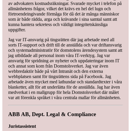
av advokaters kostnadsräkningar. Svarade mycket i telefon på
allmänhetens frågor, vilket det krävs en hel del lugn och
förtroendeingivande förmåga för då det är många människor
som är både rädda, arga och krävande i sina samtal samt att
kunna hantera sekretess och väldigt integritetskänsliga
uppgifter.
Jag var IT-ansvarig på tingsrätten där jag arbetade med all
sorts IT-support och drift till de anställda och var driftansvarig
och systemadministratör för domstolens ärendesystem samt att
jag utbildade all personal inom våra IT-verktyg. Jag var
ansvarig för spridning av nyheter och uppdateringar inom IT
och annat som kom från Domstolsverket. Jag var även
webbredaktör både på vårt Intranät och den externa
webbplatsen samt för tingsrättens sida på Facebook. Jag
arbetade även mycket med lathundar och standardtexter i våra
blanketter, allt för att underlätta för de anställda. Jag har även
medverkat i en mallgrupp för hela Domstolsverket där målet
var att förenkla språket i våra centrala mallar för allmänheten.
ABB AB, Dept. Legal & Compliance
Juristassistent