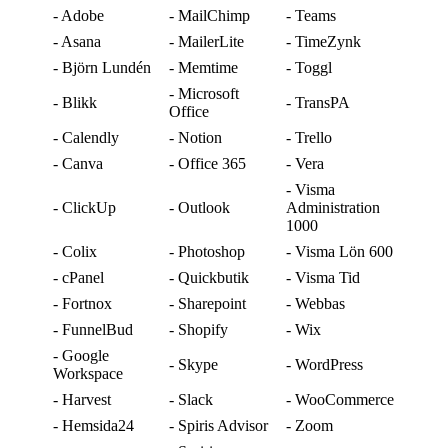
- Adobe
- MailChimp
- Teams
- Asana
- MailerLite
- TimeZynk
- Björn Lundén
- Memtime
- Toggl
- Microsoft
- Blikk
- TransPA
Office
- Calendly
- Notion
- Trello
- Canva
- Office 365
- Vera
- Visma
- ClickUp
- Outlook
Administration
1000
- Colix
- Photoshop
- Visma Lön 600
- cPanel
- Quickbutik
- Visma Tid
- Fortnox
- Sharepoint
- Webbas
- FunnelBud
- Shopify
- Wix
- Google
- Skype
- WordPress
Workspace
- Harvest
- Slack
- WooCommerce
- Hemsida24
- Spiris Advisor
- Zoom