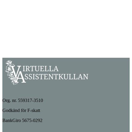
Org. nr. 559317-3510
Godkänd för F-skatt
BankGiro 5675-0292